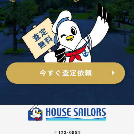
〒123-0864