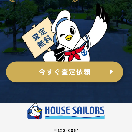
〒123-0864