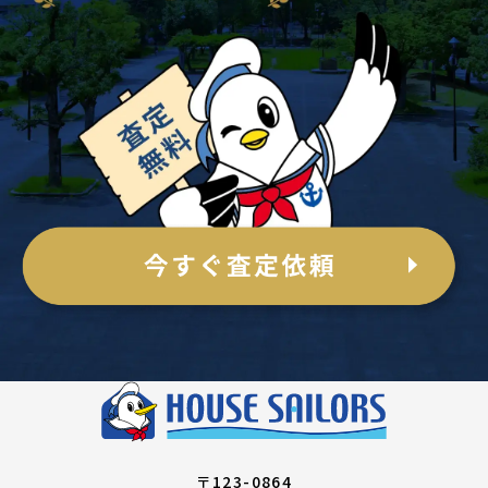
〒123-0864