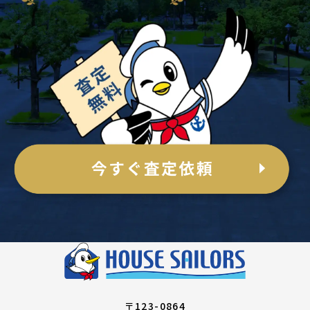
〒123-0864