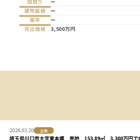
間取り
ー
建物面積
ー
築年
ー
売出価格
3,500万円
2026.03.20
土地
埼玉県川口市大字東本郷 売地 153.89㎡ 3,300万円で