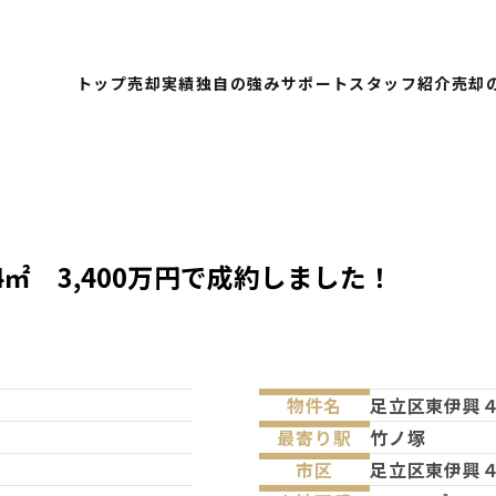
トップ
売却実績
独自の強み
サポート
スタッフ紹介
売却
4㎡ 3,400万円で成約しました！
物件名
足立区東伊興
最寄り駅
竹ノ塚
市区
足立区東伊興