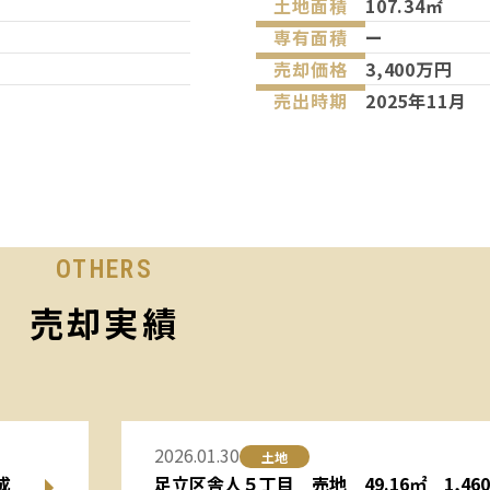
土地面積
107.34㎡
専有面積
ー
売却価格
3,400万円
売出時期
2025年11月
OTHERS
売却実績
2026.01.30
土地
成
足立区舎人５丁目 売地 49.16㎡ 1,4